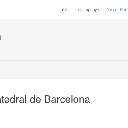
Inici
La campanya
Xavier Para
a
atedral de Barcelona